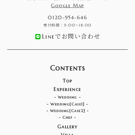
Google Map
0120-954-646
受付時間：9:00〜18:00
Lineでお問い合わせ
Contents
Top
Experience
-
Wedding
-
-
Wedding[Case1]
-
-
Wedding[Case2]
-
-
Chef
-
Gallery
Villa